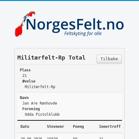
Militærfelt-Rp Total
Tilbake
Plass
21
Øvelse
Militærfelt-Rp
Navn
Jan Are Rønhovde
Forening
Odda Pistolklubb
Dato
Stevnenr
Poeng
Innertreff