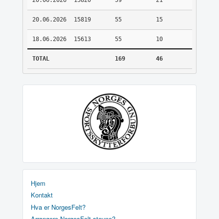
20.06.2026
15820
59
21
20.06.2026
15819
55
15
18.06.2026
15613
55
10
TOTAL
169
46
Hjem
Kontakt
Hva er NorgesFelt?
Arrangere NorgesFelt stevne?