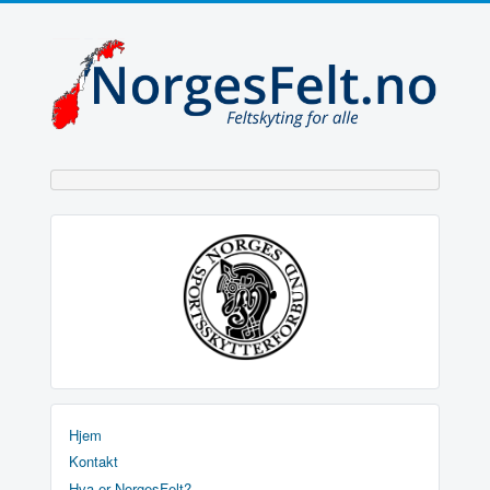
Hjem
Kontakt
Hva er NorgesFelt?