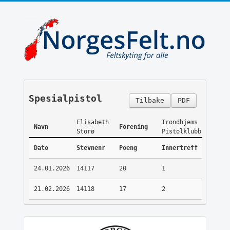
Spesialpistol
Tilbake
PDF
Elisabeth
Trondhjems
Navn
Forening
Storø
Pistolklubb
Dato
Stevnenr
Poeng
Innertreff
24.01.2026
14117
20
1
21.02.2026
14118
17
2