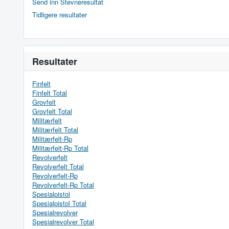
Send inn Stevneresultat
Tidligere resultater
Resultater
Finfelt
Finfelt Total
Grovfelt
Grovfelt Total
Militærfelt
Militærfelt Total
Militærfelt-Rp
Militærfelt-Rp Total
Revolverfelt
Revolverfelt Total
Revolverfelt-Rp
Revolverfelt-Rp Total
Spesialpistol
Spesialpistol Total
Spesialrevolver
Spesialrevolver Total