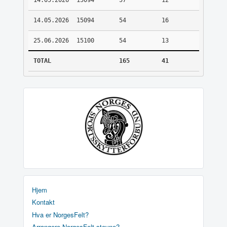
14.05.2026
15094
57
12
14.05.2026
15094
54
16
25.06.2026
15100
54
13
TOTAL
165
41
Hjem
Kontakt
Hva er NorgesFelt?
Arrangere NorgesFelt stevne?