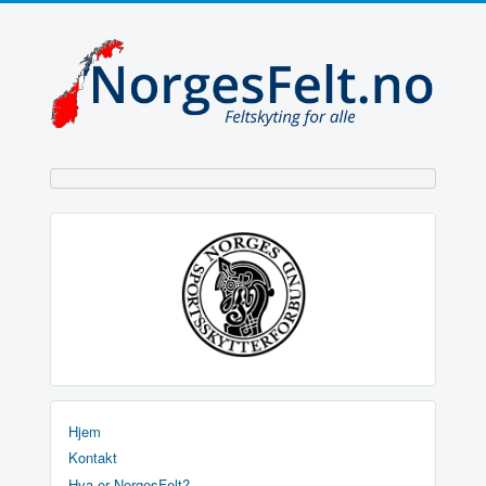
Hjem
Kontakt
Hva er NorgesFelt?