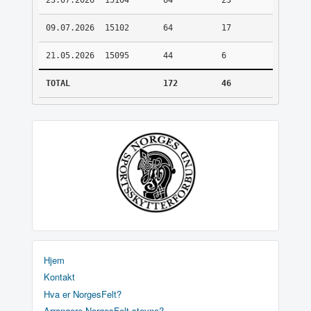
23.07.2026
15104
64
23
09.07.2026
15102
64
17
21.05.2026
15095
44
6
TOTAL
172
46
Hjem
Kontakt
Hva er NorgesFelt?
Arrangere NorgesFelt stevne?