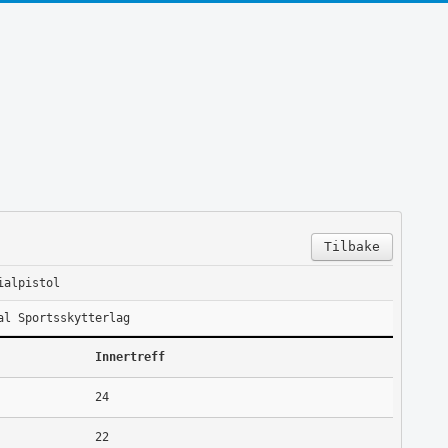
Tilbake
ialpistol
al Sportsskytterlag
Innertreff
24
22