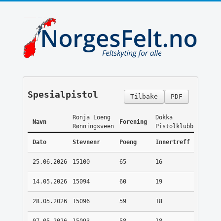
Spesialpistol
Tilbake
PDF
Ronja Loeng
Dokka
Navn
Forening
Rønningsveen
Pistolklubb
Dato
Stevnenr
Poeng
Innertreff
25.06.2026
15100
65
16
14.05.2026
15094
60
19
28.05.2026
15096
59
18