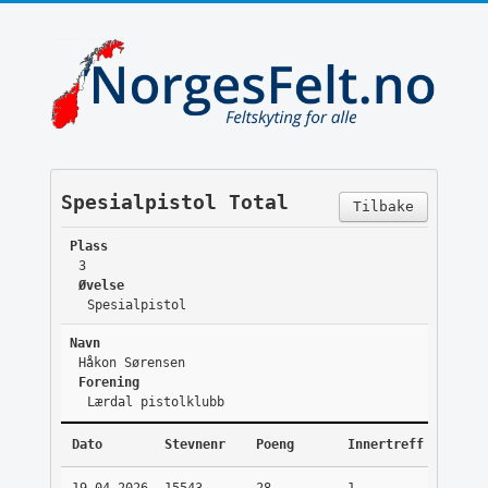
Spesialpistol Total
Tilbake
Plass
3
Øvelse
Spesialpistol
Navn
Håkon Sørensen
Forening
Lærdal pistolklubb
Dato
Stevnenr
Poeng
Innertreff