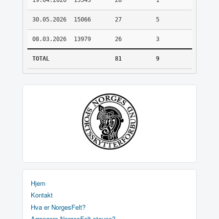
19.04.2026
15543
28
1
30.05.2026
15066
27
5
08.03.2026
13979
26
3
TOTAL
81
9
Hjem
Kontakt
Hva er NorgesFelt?
Arrangere NorgesFelt stevne?