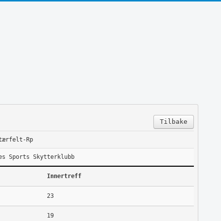
Tilbake
tærfelt-Rp
es Sports Skytterklubb
Innertreff
23
19