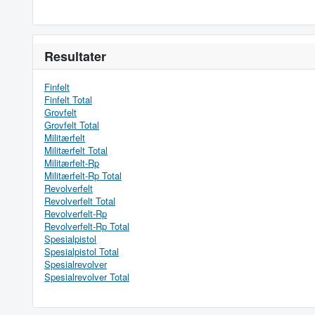
Resultater
Finfelt
Finfelt Total
Grovfelt
Grovfelt Total
Militærfelt
Militærfelt Total
Militærfelt-Rp
Militærfelt-Rp Total
Revolverfelt
Revolverfelt Total
Revolverfelt-Rp
Revolverfelt-Rp Total
Spesialpistol
Spesialpistol Total
Spesialrevolver
Spesialrevolver Total