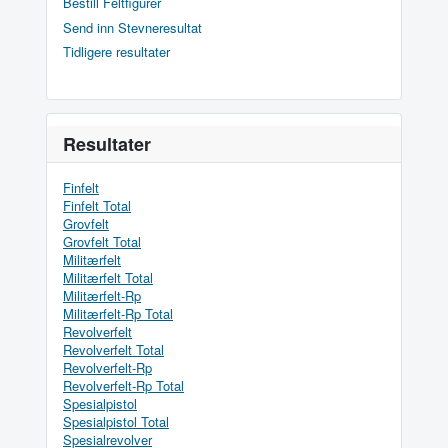
Bestill Feltfigurer
Send inn Stevneresultat
Tidligere resultater
Resultater
Finfelt
Finfelt Total
Grovfelt
Grovfelt Total
Militærfelt
Militærfelt Total
Militærfelt-Rp
Militærfelt-Rp Total
Revolverfelt
Revolverfelt Total
Revolverfelt-Rp
Revolverfelt-Rp Total
Spesialpistol
Spesialpistol Total
Spesialrevolver