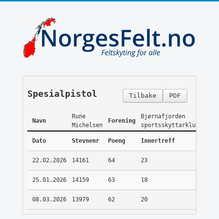
Spesialpistol
Tilbake
PDF
Rune
Bjørnafjorden
Navn
Forening
Michelsen
sportsskyttarklubb
Dato
Stevnenr
Poeng
Innertreff
22.02.2026
14161
64
23
25.01.2026
14159
63
18
08.03.2026
13979
62
20