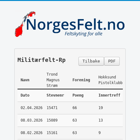
Militærfelt-Rp
Tilbake
PDF
Trond
Hokksund
Navn
Magnus
Forening
Pistolklubb
Strøm
Dato
Stevnenr
Poeng
Innertreff
02.04.2026
15471
66
19
08.03.2026
15089
63
13
08.02.2026
15161
63
9