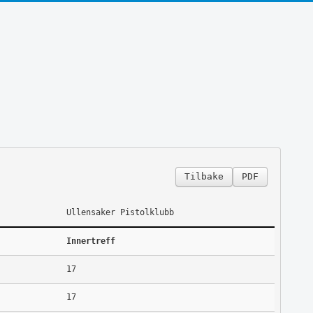
Tilbake
PDF
Ullensaker Pistolklubb
Innertreff
17
17