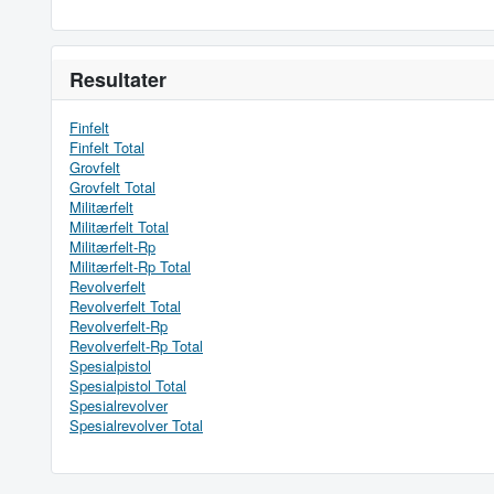
Resultater
Finfelt
Finfelt Total
Grovfelt
Grovfelt Total
Militærfelt
Militærfelt Total
Militærfelt-Rp
Militærfelt-Rp Total
Revolverfelt
Revolverfelt Total
Revolverfelt-Rp
Revolverfelt-Rp Total
Spesialpistol
Spesialpistol Total
Spesialrevolver
Spesialrevolver Total