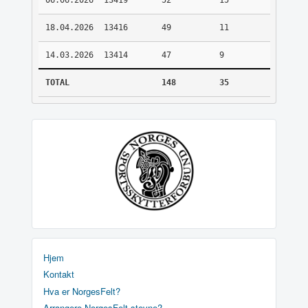
06.06.2026
13419
52
15
18.04.2026
13416
49
11
14.03.2026
13414
47
9
TOTAL
148
35
Hjem
Kontakt
Hva er NorgesFelt?
Arrangere NorgesFelt stevne?