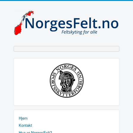
Hjem
Kontakt
Hva er NorgesFelt?