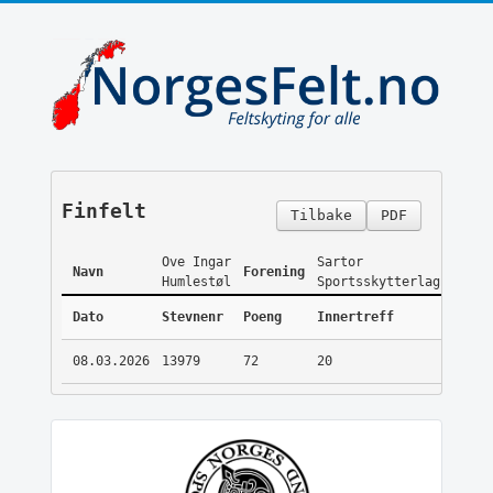
Finfelt
Tilbake
PDF
Ove Ingar
Sartor
Navn
Forening
Humlestøl
Sportsskytterlag
Dato
Stevnenr
Poeng
Innertreff
08.03.2026
13979
72
20