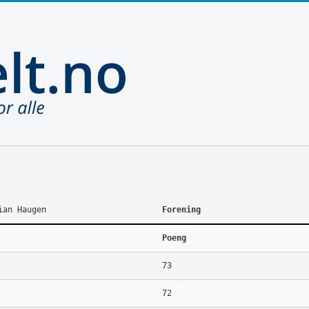
ian Haugen
Forening
Poeng
73
72