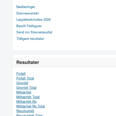
Nedlastinger
Stevneoversikt
Løypebeskrivelse 2026
Bestill Feltfigurer
Send inn Stevneresultat
Tidligere resultater
Resultater
Finfelt
Finfelt Total
Grovfelt
Grovfelt Total
Militærfelt
Militærfelt Total
Militærfelt-Rp
Militærfelt-Rp Total
Revolverfelt
Revolverfelt Total