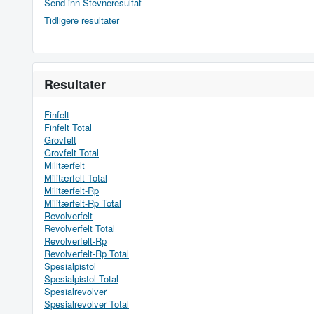
Send inn Stevneresultat
Tidligere resultater
Resultater
Finfelt
Finfelt Total
Grovfelt
Grovfelt Total
Militærfelt
Militærfelt Total
Militærfelt-Rp
Militærfelt-Rp Total
Revolverfelt
Revolverfelt Total
Revolverfelt-Rp
Revolverfelt-Rp Total
Spesialpistol
Spesialpistol Total
Spesialrevolver
Spesialrevolver Total