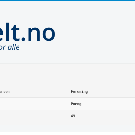
ensen
Forening
Poeng
49