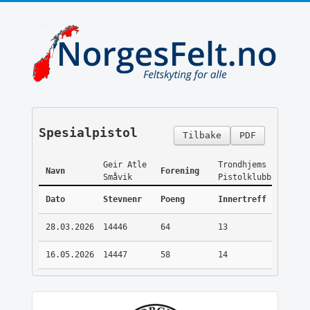
Spesialpistol
Tilbake
PDF
Geir Atle
Trondhjems
Navn
Forening
Småvik
Pistolklubb
Dato
Stevnenr
Poeng
Innertreff
28.03.2026
14446
64
13
16.05.2026
14447
58
14