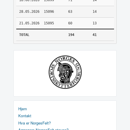
18.06.2026
15099
71
14
28.05.2026
15096
63
14
21.05.2026
15095
60
13
TOTAL
194
41
Hjem
Kontakt
Hva er NorgesFelt?
Arrangere NorgesFelt stevne?