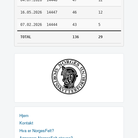
04.07.2026
14448
47
12
16.05.2026
14447
46
12
07.02.2026
14444
43
5
TOTAL
136
29
Hjem
Kontakt
Hva er NorgesFelt?
Arrangere NorgesFelt stevne?