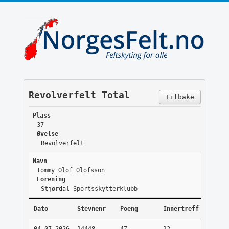
Revolverfelt Total
Tilbake
Plass
37
Øvelse
Revolverfelt
Navn
Tommy Olof Olofsson
Forening
Stjørdal Sportsskytterklubb
Dato
Stevnenr
Poeng
Innertreff