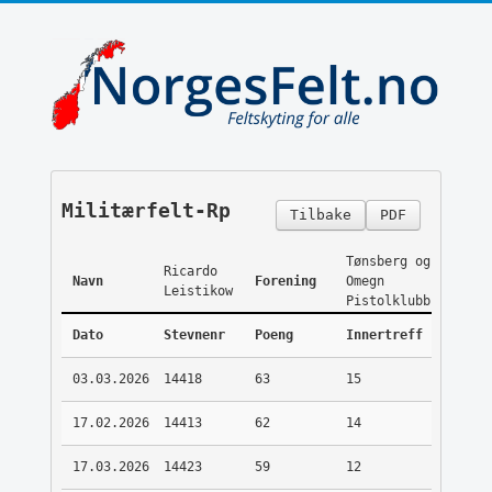
Militærfelt-Rp
Tilbake
PDF
Tønsberg og
Ricardo
Navn
Forening
Omegn
Leistikow
Pistolklubb
Dato
Stevnenr
Poeng
Innertreff
03.03.2026
14418
63
15
17.02.2026
14413
62
14
17.03.2026
14423
59
12