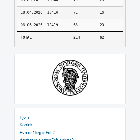
08.03.2026
13540
75
26
18.04.2026
13416
71
16
06.06.2026
13419
68
20
TOTAL
214
62
Hjem
Kontakt
Hva er NorgesFelt?
Arrangere NorgesFelt stevne?