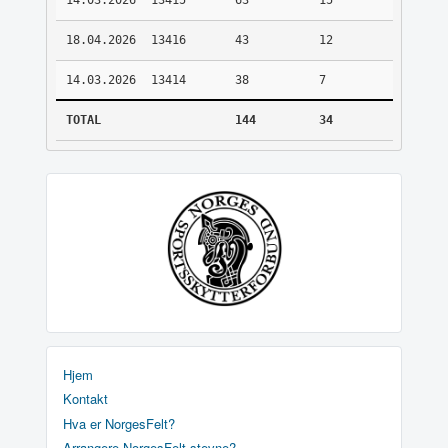
14.03.2026
13415
63
15
18.04.2026
13416
43
12
14.03.2026
13414
38
7
TOTAL
144
34
Hjem
Kontakt
Hva er NorgesFelt?
Arrangere NorgesFelt stevne?