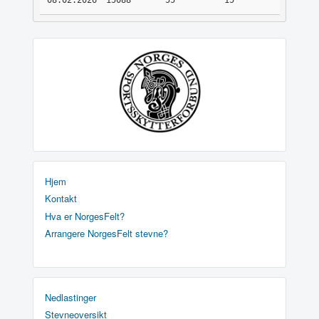
08.02.2026
15088
55
15
Hjem
Kontakt
Hva er NorgesFelt?
Arrangere NorgesFelt stevne?
Nedlastinger
Stevneoversikt