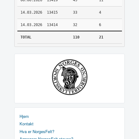
06.06.2026
13419
45
11
14.03.2026
13415
33
4
14.03.2026
13414
32
6
TOTAL
110
21
Hjem
Kontakt
Hva er NorgesFelt?
Arrangere NorgesFelt stevne?