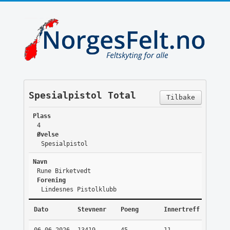
Spesialpistol Total
Tilbake
Plass
4
Øvelse
Spesialpistol
Navn
Rune Birketvedt
Forening
Lindesnes Pistolklubb
Dato
Stevnenr
Poeng
Innertreff