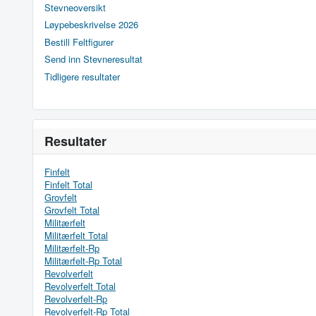
Stevneoversikt
Løypebeskrivelse 2026
Bestill Feltfigurer
Send inn Stevneresultat
Tidligere resultater
Resultater
Finfelt
Finfelt Total
Grovfelt
Grovfelt Total
Militærfelt
Militærfelt Total
Militærfelt-Rp
Militærfelt-Rp Total
Revolverfelt
Revolverfelt Total
Revolverfelt-Rp
Revolverfelt-Rp Total