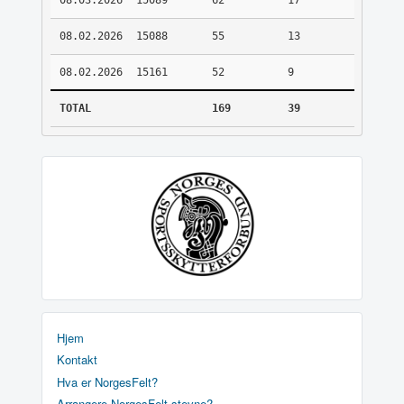
08.03.2026
15089
62
17
08.02.2026
15088
55
13
08.02.2026
15161
52
9
TOTAL
169
39
Hjem
Kontakt
Hva er NorgesFelt?
Arrangere NorgesFelt stevne?