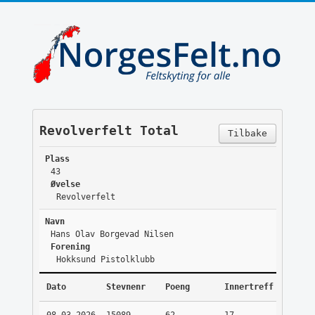
Revolverfelt Total
Tilbake
Plass
43
Øvelse
Revolverfelt
Navn
Hans Olav Borgevad Nilsen
Forening
Hokksund Pistolklubb
Dato
Stevnenr
Poeng
Innertreff