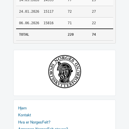
14.03.2026
14535
77
25
24.01.2026
15117
72
27
06.06.2026
15816
71
22
TOTAL
220
74
Hjem
Kontakt
Hva er NorgesFelt?
Arrangere NorgesFelt stevne?