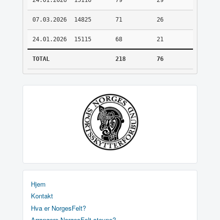
24.01.2026
15116
79
29
07.03.2026
14825
71
26
24.01.2026
15115
68
21
TOTAL
218
76
Hjem
Kontakt
Hva er NorgesFelt?
Arrangere NorgesFelt stevne?