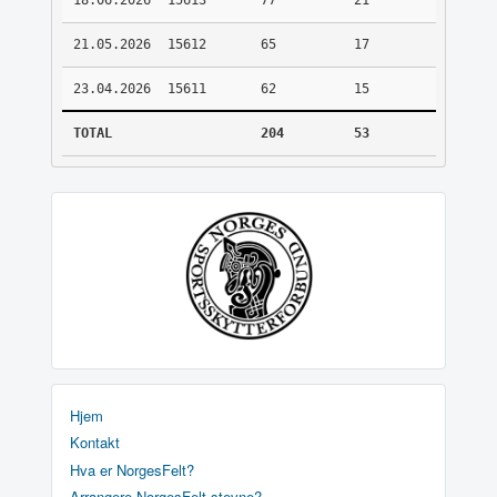
18.06.2026
15613
77
21
21.05.2026
15612
65
17
23.04.2026
15611
62
15
TOTAL
204
53
Hjem
Kontakt
Hva er NorgesFelt?
Arrangere NorgesFelt stevne?