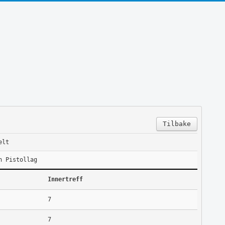
Tilbake
elt
n Pistollag
Innertreff
7
7