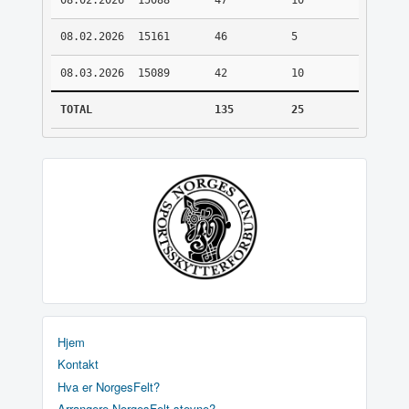
08.02.2026
15088
47
10
08.02.2026
15161
46
5
08.03.2026
15089
42
10
TOTAL
135
25
Hjem
Kontakt
Hva er NorgesFelt?
Arrangere NorgesFelt stevne?