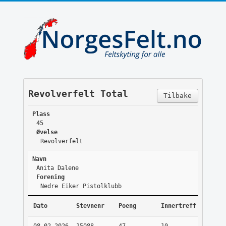
Revolverfelt Total
Tilbake
Plass
45
Øvelse
Revolverfelt
Navn
Anita Dalene
Forening
Nedre Eiker Pistolklubb
Dato
Stevnenr
Poeng
Innertreff