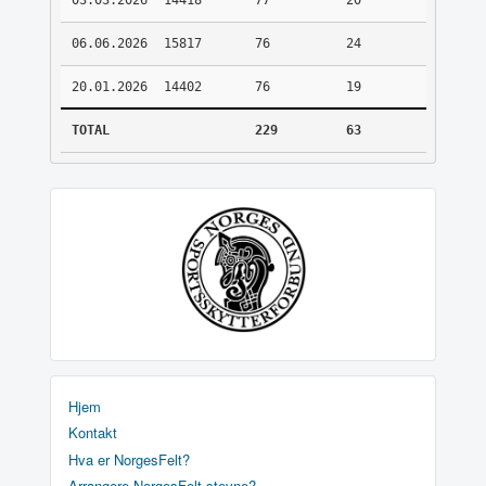
03.03.2026
14418
77
20
06.06.2026
15817
76
24
20.01.2026
14402
76
19
TOTAL
229
63
Hjem
Kontakt
Hva er NorgesFelt?
Arrangere NorgesFelt stevne?