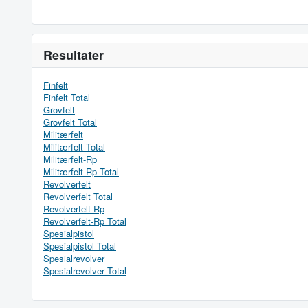
Resultater
Finfelt
Finfelt Total
Grovfelt
Grovfelt Total
Militærfelt
Militærfelt Total
Militærfelt-Rp
Militærfelt-Rp Total
Revolverfelt
Revolverfelt Total
Revolverfelt-Rp
Revolverfelt-Rp Total
Spesialpistol
Spesialpistol Total
Spesialrevolver
Spesialrevolver Total