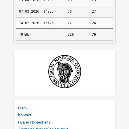
25.04.2026
15130
78
25
07.03.2026
14825
76
27
14.02.2026
15126
72
24
TOTAL
226
76
Hjem
Kontakt
Hva er NorgesFelt?
Arrangere NorgesFelt stevne?