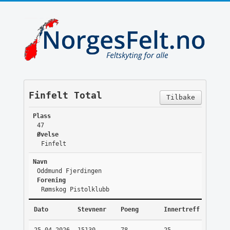
Finfelt Total
Tilbake
Plass
47
Øvelse
Finfelt
Navn
Oddmund Fjerdingen
Forening
Rømskog Pistolklubb
Dato
Stevnenr
Poeng
Innertreff