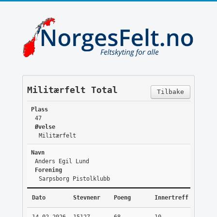
Militærfelt Total
Tilbake
Plass
47
Øvelse
Militærfelt
Navn
Anders Egil Lund
Forening
Sarpsborg Pistolklubb
Dato
Stevnenr
Poeng
Innertreff