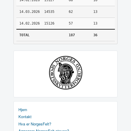
14.02.2026
15127
68
10
14.03.2026
14535
62
13
14.02.2026
15126
57
13
TOTAL
187
36
Hjem
Kontakt
Hva er NorgesFelt?
Arrangere NorgesFelt stevne?