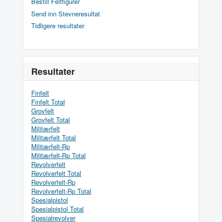
Bestill Feltfigurer
Send inn Stevneresultat
Tidligere resultater
Resultater
Finfelt
Finfelt Total
Grovfelt
Grovfelt Total
Militærfelt
Militærfelt Total
Militærfelt-Rp
Militærfelt-Rp Total
Revolverfelt
Revolverfelt Total
Revolverfelt-Rp
Revolverfelt-Rp Total
Spesialpistol
Spesialpistol Total
Spesialrevolver