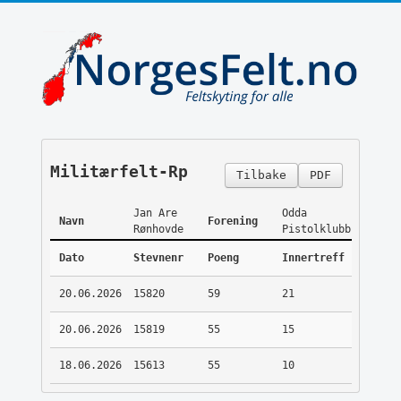
Militærfelt-Rp
Tilbake
PDF
Jan Are
Odda
Navn
Forening
Rønhovde
Pistolklubb
Dato
Stevnenr
Poeng
Innertreff
20.06.2026
15820
59
21
20.06.2026
15819
55
15
18.06.2026
15613
55
10