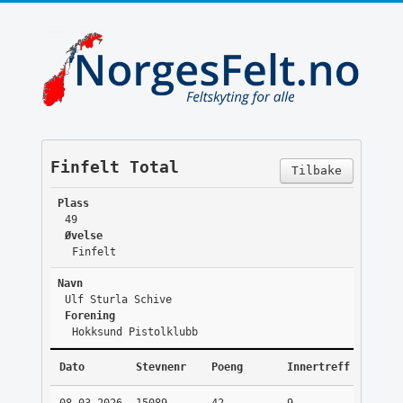
Finfelt Total
Tilbake
Plass
49
Øvelse
Finfelt
Navn
Ulf Sturla Schive
Forening
Hokksund Pistolklubb
Dato
Stevnenr
Poeng
Innertreff