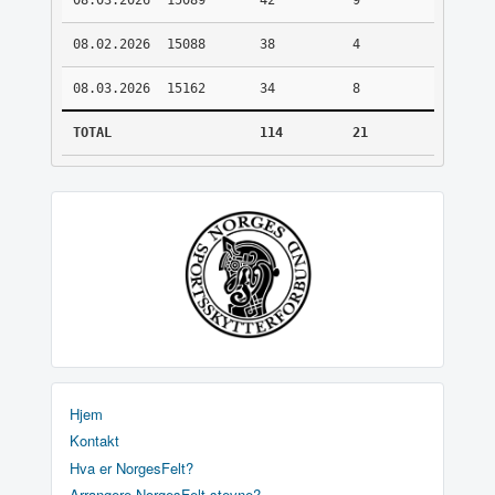
08.03.2026
15089
42
9
08.02.2026
15088
38
4
08.03.2026
15162
34
8
TOTAL
114
21
Hjem
Kontakt
Hva er NorgesFelt?
Arrangere NorgesFelt stevne?