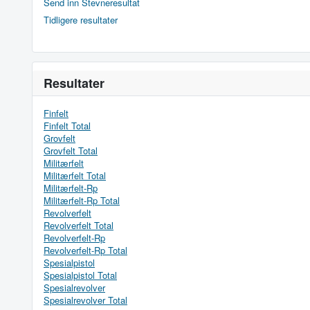
Send inn Stevneresultat
Tidligere resultater
Resultater
Finfelt
Finfelt Total
Grovfelt
Grovfelt Total
Militærfelt
Militærfelt Total
Militærfelt-Rp
Militærfelt-Rp Total
Revolverfelt
Revolverfelt Total
Revolverfelt-Rp
Revolverfelt-Rp Total
Spesialpistol
Spesialpistol Total
Spesialrevolver
Spesialrevolver Total