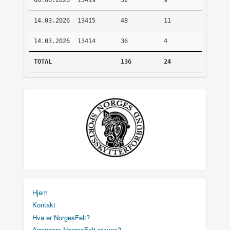
06.06.2026
13419
52
9
14.03.2026
13415
48
11
14.03.2026
13414
36
4
TOTAL
136
24
Hjem
Kontakt
Hva er NorgesFelt?
Arrangere NorgesFelt stevne?