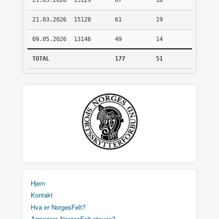
21.03.2026
15129
67
18
21.03.2026
15128
61
19
09.05.2026
13146
49
14
TOTAL
177
51
Hjem
Kontakt
Hva er NorgesFelt?
Arrangere NorgesFelt stevne?