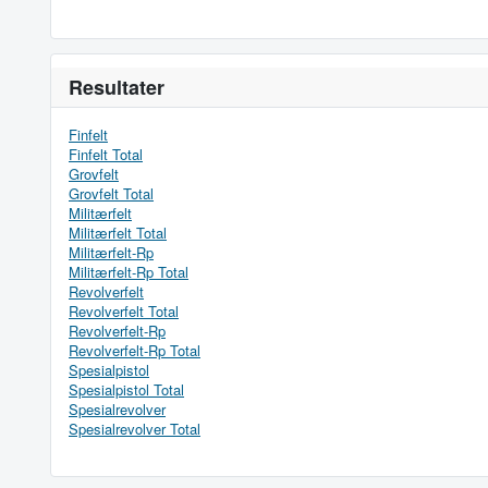
Resultater
Finfelt
Finfelt Total
Grovfelt
Grovfelt Total
Militærfelt
Militærfelt Total
Militærfelt-Rp
Militærfelt-Rp Total
Revolverfelt
Revolverfelt Total
Revolverfelt-Rp
Revolverfelt-Rp Total
Spesialpistol
Spesialpistol Total
Spesialrevolver
Spesialrevolver Total