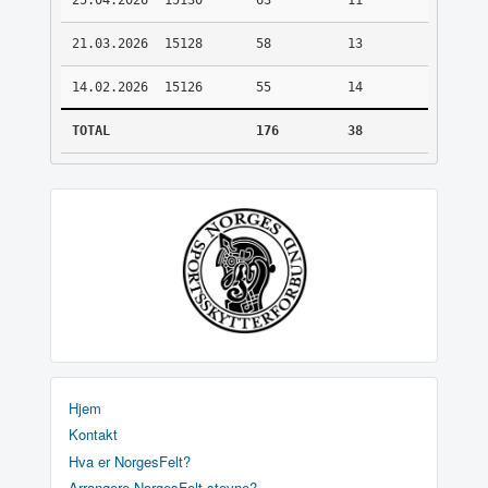
25.04.2026
15130
63
11
21.03.2026
15128
58
13
14.02.2026
15126
55
14
TOTAL
176
38
Hjem
Kontakt
Hva er NorgesFelt?
Arrangere NorgesFelt stevne?