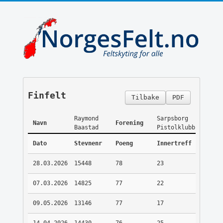
Finfelt
Tilbake
PDF
Raymond
Sarpsborg
Navn
Forening
Baastad
Pistolklubb
Dato
Stevnenr
Poeng
Innertreff
28.03.2026
15448
78
23
07.03.2026
14825
77
22
09.05.2026
13146
77
17