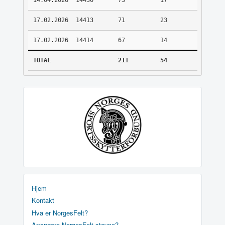
14.04.2026
14430
73
17
17.02.2026
14413
71
23
17.02.2026
14414
67
14
TOTAL
211
54
Hjem
Kontakt
Hva er NorgesFelt?
Arrangere NorgesFelt stevne?