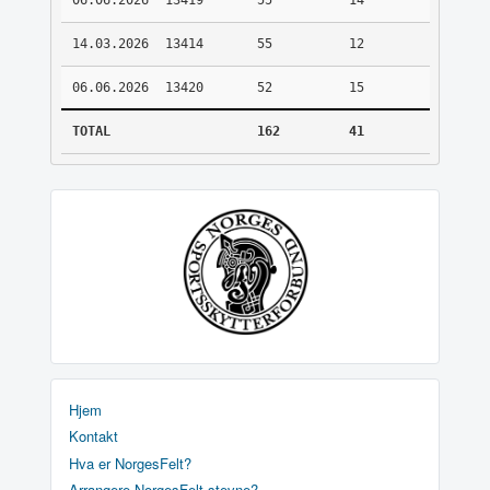
06.06.2026
13419
55
14
14.03.2026
13414
55
12
06.06.2026
13420
52
15
TOTAL
162
41
Hjem
Kontakt
Hva er NorgesFelt?
Arrangere NorgesFelt stevne?