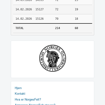
14.03.2026
14535
72
23
14.02.2026
15127
72
19
14.02.2026
15126
70
18
TOTAL
214
60
Hjem
Kontakt
Hva er NorgesFelt?
Arrangere NorgesFelt stevne?